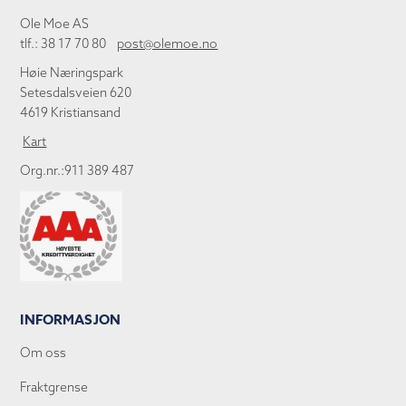
Ole Moe AS
tlf.: 38 17 70 80
post@olemoe.no
Høie Næringspark
Setesdalsveien 620
4619 Kristiansand
Kart
Org.nr.:911 389 487
INFORMASJON
Om oss
Fraktgrense