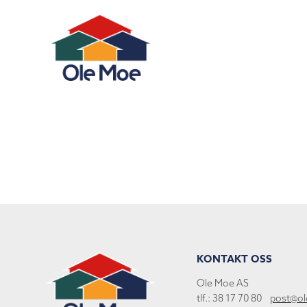
KONTAKT OSS
Ole Moe AS
tlf.: 38 17 70 80
post@o