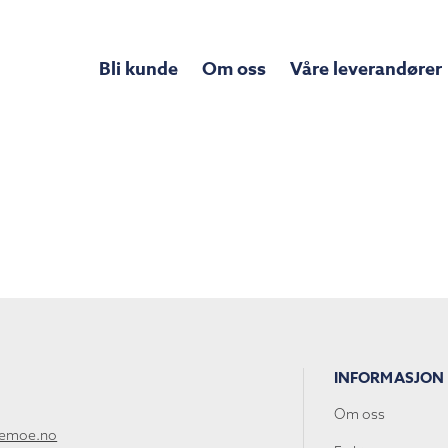
Bli kunde
Om oss
Våre leverandører
INFORMASJON
Om oss
lemoe.no