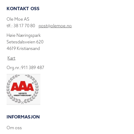
KONTAKT OSS
Ole Moe AS
tlf.: 38 17 70 80
post@olemoe.no
Høie Næringspark
Setesdalsveien 620
4619 Kristiansand
Kart
Org.nr.:911 389 487
INFORMASJON
Om oss