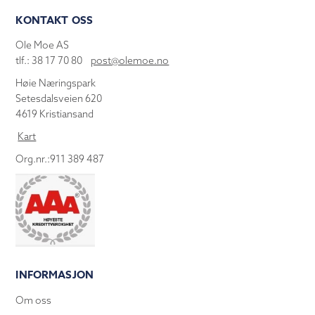
KONTAKT OSS
Ole Moe AS
tlf.: 38 17 70 80
post@olemoe.no
Høie Næringspark
Setesdalsveien 620
4619 Kristiansand
Kart
Org.nr.:911 389 487
INFORMASJON
Om oss