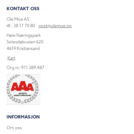
KONTAKT OSS
Ole Moe AS
tlf.: 38 17 70 80
post@olemoe.no
Høie Næringspark
Setesdalsveien 620
4619 Kristiansand
Kart
Org.nr.:911 389 487
INFORMASJON
Om oss