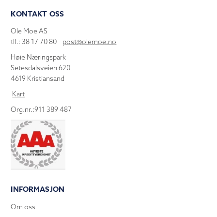
KONTAKT OSS
Ole Moe AS
tlf.: 38 17 70 80
post@olemoe.no
Høie Næringspark
Setesdalsveien 620
4619 Kristiansand
Kart
Org.nr.:911 389 487
INFORMASJON
Om oss