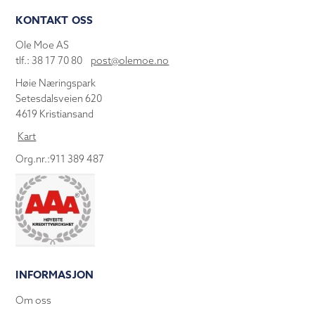
KONTAKT OSS
Ole Moe AS
tlf.: 38 17 70 80
post@olemoe.no
Høie Næringspark
Setesdalsveien 620
4619 Kristiansand
Kart
Org.nr.:911 389 487
INFORMASJON
Om oss