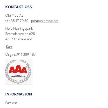
KONTAKT OSS
Ole Moe AS
tlf.: 38 17 70 80
post@olemoe.no
Høie Næringspark
Setesdalsveien 620
4619 Kristiansand
Kart
Org.nr.:911 389 487
INFORMASJON
Om oss