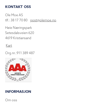
KONTAKT OSS
Ole Moe AS
tlf.: 38 17 70 80
post@olemoe.no
Høie Næringspark
Setesdalsveien 620
4619 Kristiansand
Kart
Org.nr.:911 389 487
INFORMASJON
Om oss