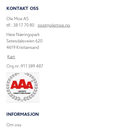
KONTAKT OSS
Ole Moe AS
tlf.: 38 17 70 80
post@olemoe.no
Høie Næringspark
Setesdalsveien 620
4619 Kristiansand
Kart
Org.nr.:911 389 487
INFORMASJON
Om oss