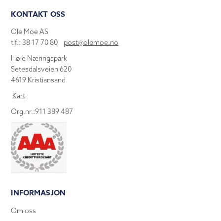
KONTAKT OSS
Ole Moe AS
tlf.: 38 17 70 80
post@olemoe.no
Høie Næringspark
Setesdalsveien 620
4619 Kristiansand
Kart
Org.nr.:911 389 487
INFORMASJON
Om oss