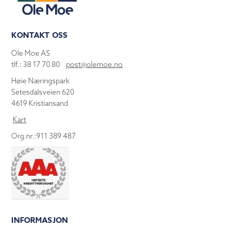
KONTAKT OSS
Ole Moe AS
tlf.: 38 17 70 80
post@olemoe.no
Høie Næringspark
Setesdalsveien 620
4619 Kristiansand
Kart
Org.nr.:911 389 487
INFORMASJON