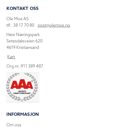
KONTAKT OSS
Ole Moe AS
tlf.: 38 17 70 80
post@olemoe.no
Høie Næringspark
Setesdalsveien 620
4619 Kristiansand
Kart
Org.nr.:911 389 487
INFORMASJON
Om oss