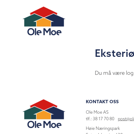
Eksteriø
Du må være log
KONTAKT OSS
Ole Moe AS
tlf.: 38 17 70 80
post@o
Høie Næringspark