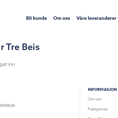
Bli kunde
Om oss
Våre leverandører
r Tre Beis
get inn
INFORMASJON
Om oss
lemoe.no
Fraktgrense