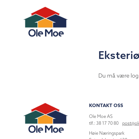
Eksteriø
Du må være log
KONTAKT OSS
Ole Moe AS
tlf.: 38 17 70 80
post@o
Høie Næringspark