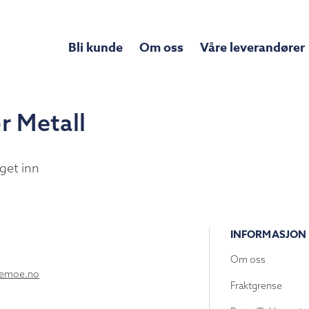
Bli kunde
Om oss
Våre leverandører
r Metall
get inn
INFORMASJON
Om oss
lemoe.no
Fraktgrense