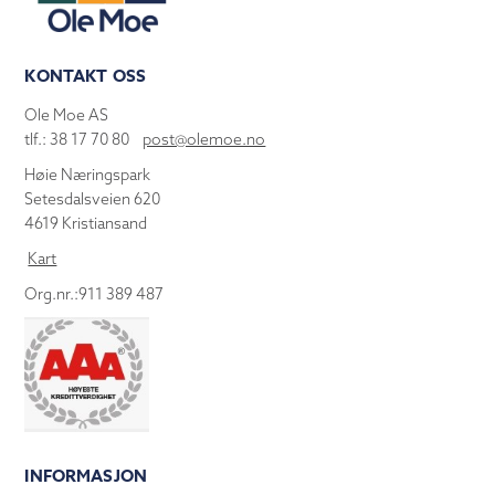
KONTAKT OSS
Ole Moe AS
tlf.: 38 17 70 80
post@olemoe.no
Høie Næringspark
Setesdalsveien 620
4619 Kristiansand
Kart
Org.nr.:911 389 487
INFORMASJON