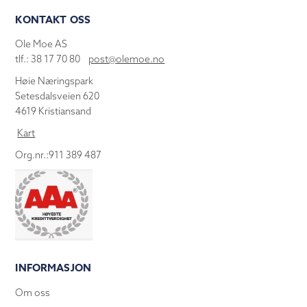
KONTAKT OSS
Ole Moe AS
tlf.: 38 17 70 80
post@olemoe.no
Høie Næringspark
Setesdalsveien 620
4619 Kristiansand
Kart
Org.nr.:911 389 487
INFORMASJON
Om oss