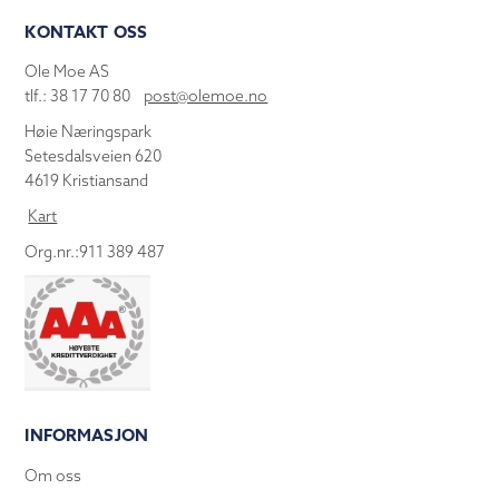
KONTAKT OSS
Ole Moe AS
tlf.: 38 17 70 80
post@olemoe.no
Høie Næringspark
Setesdalsveien 620
4619 Kristiansand
Kart
Org.nr.:911 389 487
INFORMASJON
Om oss