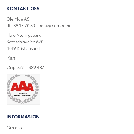
KONTAKT OSS
Ole Moe AS
tlf.: 38 17 70 80
post@olemoe.no
Høie Næringspark
Setesdalsveien 620
4619 Kristiansand
Kart
Org.nr.:911 389 487
INFORMASJON
Om oss