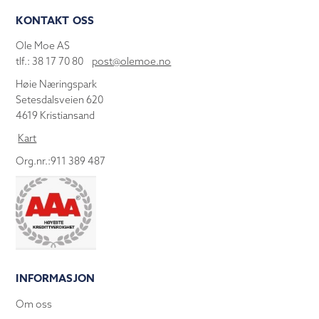
KONTAKT OSS
Ole Moe AS
tlf.: 38 17 70 80
post@olemoe.no
Høie Næringspark
Setesdalsveien 620
4619 Kristiansand
Kart
Org.nr.:911 389 487
INFORMASJON
Om oss