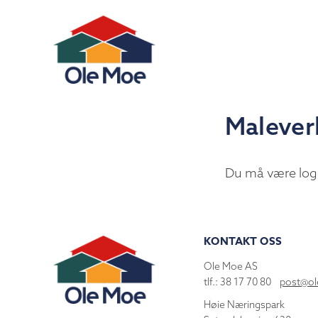
Malever
Du må være log
KONTAKT OSS
Ole Moe AS
tlf.: 38 17 70 80
post@o
Høie Næringspark