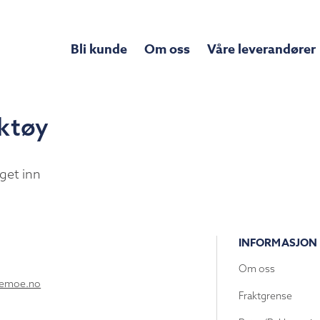
Bli kunde
Om oss
Våre leverandører
ktøy
get inn
INFORMASJON
Om oss
lemoe.no
Fraktgrense