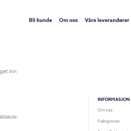
Bli kunde
Om oss
Våre leverandører
get inn
INFORMASJON
Om oss
lemoe.no
Fraktgrense