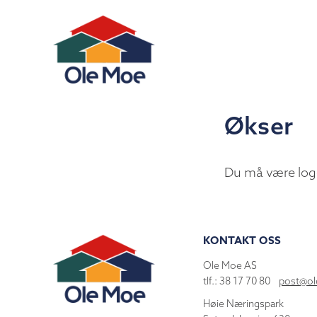
Økser
Du må være log
KONTAKT OSS
Ole Moe AS
tlf.: 38 17 70 80
post@o
Høie Næringspark