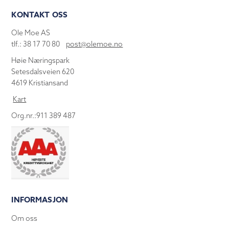
KONTAKT OSS
Ole Moe AS
tlf.: 38 17 70 80
post@olemoe.no
Høie Næringspark
Setesdalsveien 620
4619 Kristiansand
Kart
Org.nr.:911 389 487
INFORMASJON
Om oss