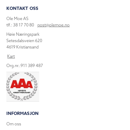
KONTAKT OSS
Ole Moe AS
tlf.: 38 17 70 80
post@olemoe.no
Høie Næringspark
Setesdalsveien 620
4619 Kristiansand
Kart
Org.nr.:911 389 487
INFORMASJON
Om oss