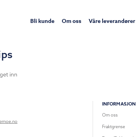
Bli kunde
Om oss
Våre leverandører
ips
get inn
INFORMASJON
Om oss
lemoe.no
Fraktgrense