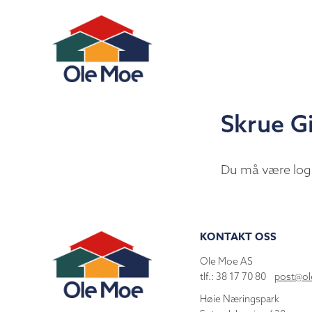
Skrue G
Du må være log
KONTAKT OSS
Ole Moe AS
tlf.: 38 17 70 80
post@o
Høie Næringspark