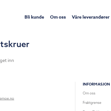
Bli kunde
Om oss
Våre leverandører
tskruer
get inn
INFORMASJON
Om oss
lemoe.no
Fraktgrense