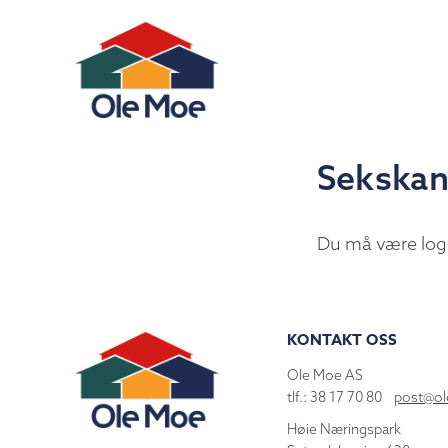
Sekskan
Du må være log
KONTAKT OSS
Ole Moe AS
tlf.: 38 17 70 80
post@o
Høie Næringspark