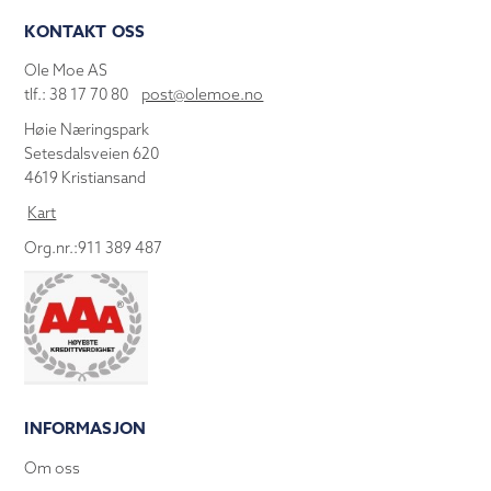
KONTAKT OSS
Ole Moe AS
tlf.: 38 17 70 80
post@olemoe.no
Høie Næringspark
Setesdalsveien 620
4619 Kristiansand
Kart
Org.nr.:911 389 487
INFORMASJON
Om oss