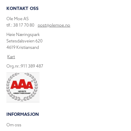
KONTAKT OSS
Ole Moe AS
tlf.: 38 17 70 80
post@olemoe.no
Høie Næringspark
Setesdalsveien 620
4619 Kristiansand
Kart
Org.nr.:911 389 487
INFORMASJON
Om oss