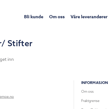
Bli kunde
Om oss
Våre leverandører
/ Stifter
get inn
INFORMASJON
Om oss
lemoe.no
Fraktgrense