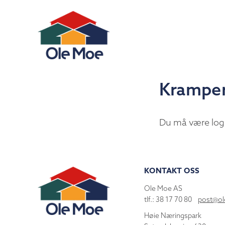
Kramper
Du må være log
KONTAKT OSS
Ole Moe AS
tlf.: 38 17 70 80
post@o
Høie Næringspark