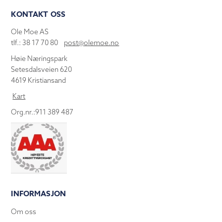
KONTAKT OSS
Ole Moe AS
tlf.: 38 17 70 80
post@olemoe.no
Høie Næringspark
Setesdalsveien 620
4619 Kristiansand
Kart
Org.nr.:911 389 487
INFORMASJON
Om oss