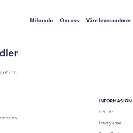
Bli kunde
Om oss
Våre leverandører
dler
get inn
INFORMASJON
Om oss
lemoe.no
Fraktgrense