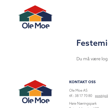
Festemi
Du må være log
KONTAKT OSS
Ole Moe AS
tlf.: 38 17 70 80
post@o
Høie Næringspark