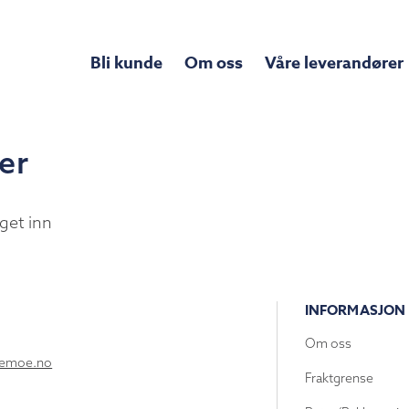
Bli kunde
Om oss
Våre leverandører
er
get inn
INFORMASJON
Om oss
lemoe.no
Fraktgrense