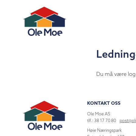
Ledning
Du må være log
KONTAKT OSS
Ole Moe AS
tlf.: 38 17 70 80
post@o
Høie Næringspark