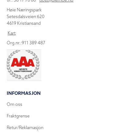
tlf.: 38 17 70 80
post@olemoe.no
Høie Næringspark
Setesdalsveien 620
4619 Kristiansand
Kart
Org.nr.:911 389 487
INFORMASJON
Om oss
Fraktgrense
Retur/Reklamasjon