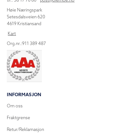
tlf.: 38 17 70 80
post@olemoe.no
Høie Næringspark
Setesdalsveien 620
4619 Kristiansand
Kart
Org.nr.:911 389 487
INFORMASJON
Om oss
Fraktgrense
Retur/Reklamasjon