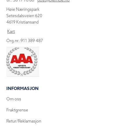
tlf.: 38 17 70 80
post@olemoe.no
Høie Næringspark
Setesdalsveien 620
4619 Kristiansand
Kart
Org.nr.:911 389 487
INFORMASJON
Om oss
Fraktgrense
Retur/Reklamasjon