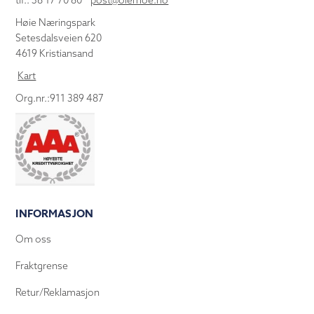
tlf.: 38 17 70 80
post@olemoe.no
Høie Næringspark
Setesdalsveien 620
4619 Kristiansand
Kart
Org.nr.:911 389 487
INFORMASJON
Om oss
Fraktgrense
Retur/Reklamasjon