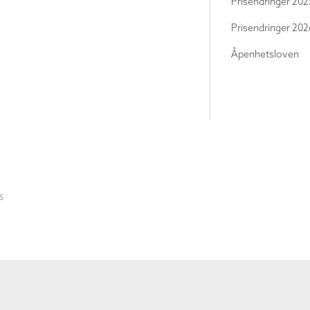
Prisendringer 202
Prisendringer 202
Åpenhetsloven
S