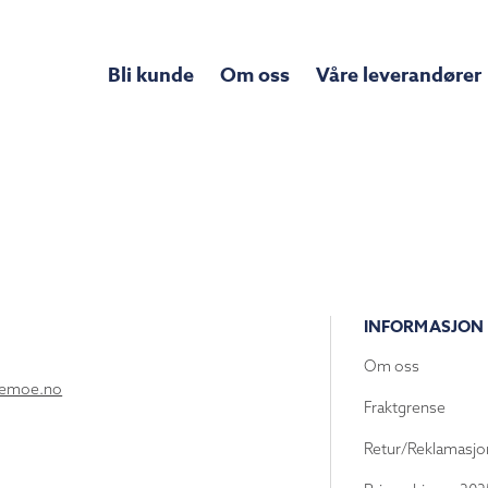
Bli kunde
Om oss
Våre leverandører
INFORMASJON
Om oss
lemoe.no
Fraktgrense
Retur/Reklamasjo