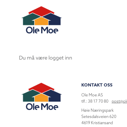
Du må være logget inn
KONTAKT OSS
Ole Moe AS
tlf.: 38 17 70 80
post@o
Høie Næringspark
Setesdalsveien 620
4619 Kristiansand