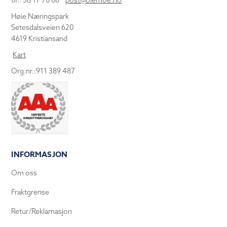
tlf.: 38 17 70 80
post@olemoe.no
Høie Næringspark
Setesdalsveien 620
4619 Kristiansand
Kart
Org.nr.:911 389 487
INFORMASJON
Om oss
Fraktgrense
Retur/Reklamasjon