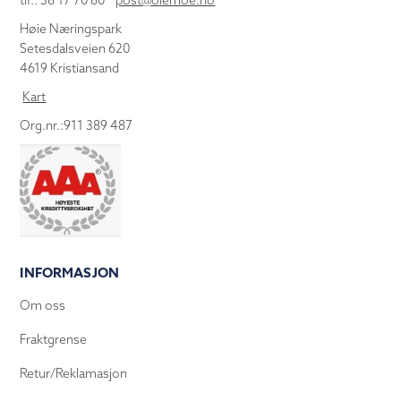
tlf.: 38 17 70 80
post@olemoe.no
Høie Næringspark
Setesdalsveien 620
4619 Kristiansand
Kart
Org.nr.:911 389 487
INFORMASJON
Om oss
Fraktgrense
Retur/Reklamasjon