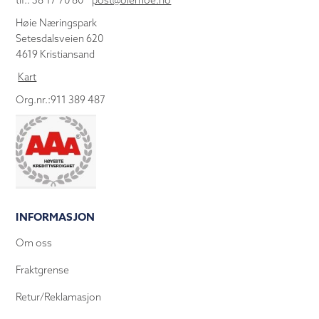
tlf.: 38 17 70 80
post@olemoe.no
Høie Næringspark
Setesdalsveien 620
4619 Kristiansand
Kart
Org.nr.:911 389 487
INFORMASJON
Om oss
Fraktgrense
Retur/Reklamasjon