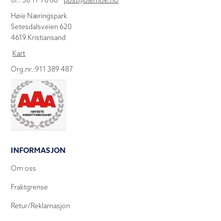
tlf.: 38 17 70 80
post@olemoe.no
Høie Næringspark
Setesdalsveien 620
4619 Kristiansand
Kart
Org.nr.:911 389 487
INFORMASJON
Om oss
Fraktgrense
Retur/Reklamasjon