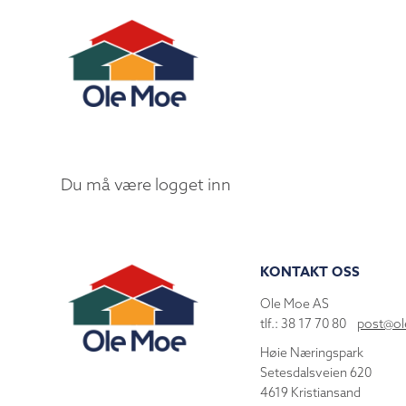
Du må være logget inn
KONTAKT OSS
Ole Moe AS
tlf.: 38 17 70 80
post@o
Høie Næringspark
Setesdalsveien 620
4619 Kristiansand