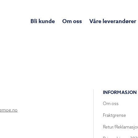
Bli kunde
Om oss
Våre leverandører
INFORMASJON
Om oss
lemoe.no
Fraktgrense
Retur/Reklamasjo