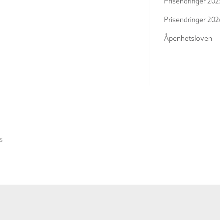
Prisendringer 202
Prisendringer 202
Åpenhetsloven
S