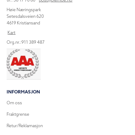
tlf.: 38 17 70 80
post@olemoe.no
Høie Næringspark
Setesdalsveien 620
4619 Kristiansand
Kart
Org.nr.:911 389 487
INFORMASJON
Om oss
Fraktgrense
Retur/Reklamasjon