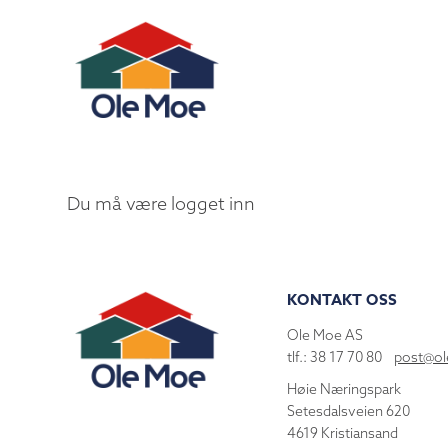
Du må være logget inn
KONTAKT OSS
Ole Moe AS
tlf.: 38 17 70 80
post@o
Høie Næringspark
Setesdalsveien 620
4619 Kristiansand