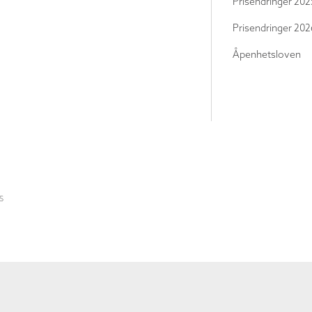
Prisendringer 202
Prisendringer 202
Åpenhetsloven
S