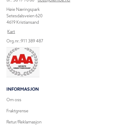
tlf.: 38 17 70 80
post@olemoe.no
Høie Næringspark
Setesdalsveien 620
4619 Kristiansand
Kart
Org.nr.:911 389 487
INFORMASJON
Om oss
Fraktgrense
Retur/Reklamasjon