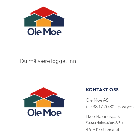
Du må være logget inn
KONTAKT OSS
Ole Moe AS
tlf.: 38 17 70 80
post@o
Høie Næringspark
Setesdalsveien 620
4619 Kristiansand