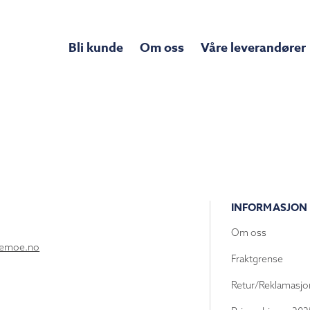
Bli kunde
Om oss
Våre leverandører
INFORMASJON
Om oss
lemoe.no
Fraktgrense
Retur/Reklamasjo