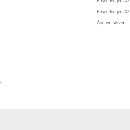
Prisendringer 202
Prisendringer 202
Åpenhetsloven
S