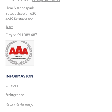
tlf.: 38 17 70 80
post@olemoe.no
Høie Næringspark
Setesdalsveien 620
4619 Kristiansand
Kart
Org.nr.:911 389 487
INFORMASJON
Om oss
Fraktgrense
Retur/Reklamasjon