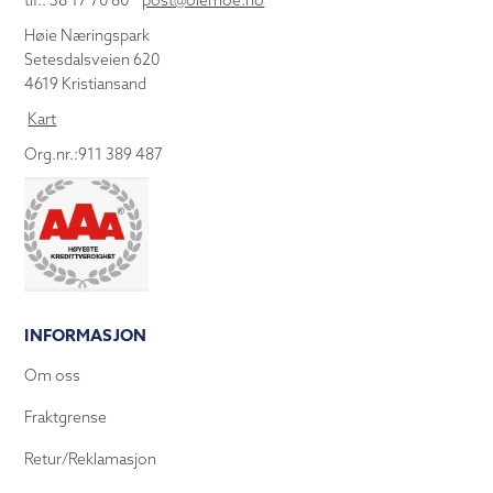
tlf.: 38 17 70 80
post@olemoe.no
Høie Næringspark
Setesdalsveien 620
4619 Kristiansand
Kart
Org.nr.:911 389 487
INFORMASJON
Om oss
Fraktgrense
Retur/Reklamasjon