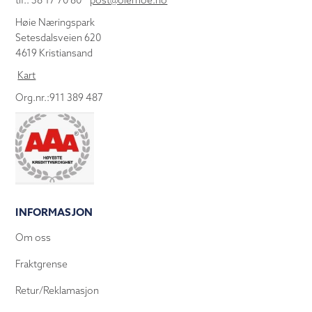
tlf.: 38 17 70 80
post@olemoe.no
Høie Næringspark
Setesdalsveien 620
4619 Kristiansand
Kart
Org.nr.:911 389 487
INFORMASJON
Om oss
Fraktgrense
Retur/Reklamasjon