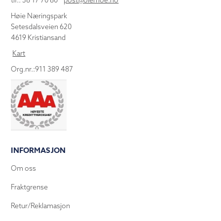
tlf.: 38 17 70 80
post@olemoe.no
Høie Næringspark
Setesdalsveien 620
4619 Kristiansand
Kart
Org.nr.:911 389 487
INFORMASJON
Om oss
Fraktgrense
Retur/Reklamasjon